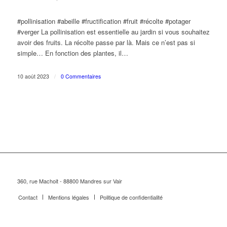
#pollinisation #abeille #fructification #fruit #récolte #potager
#verger La pollinisation est essentielle au jardin si vous souhaitez
avoir des fruits. La récolte passe par là. Mais ce n’est pas si
simple… En fonction des plantes, il…
10 août 2023
/
0 Commentaires
360, rue Machoit - 88800 Mandres sur Vair
Contact
Mentions légales
Politique de confidentialité