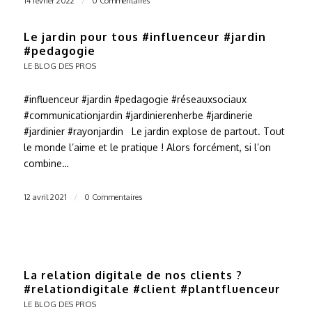
14 février 2022
/
0 Commentaires
Le jardin pour tous #influenceur #jardin
#pedagogie
LE BLOG DES PROS
#influenceur #jardin #pedagogie #réseauxsociaux
#communicationjardin #jardinierenherbe #jardinerie
#jardinier #rayonjardin Le jardin explose de partout. Tout
le monde l’aime et le pratique ! Alors forcément, si l’on
combine…
12 avril 2021
/
0 Commentaires
La relation digitale de nos clients ?
#relationdigitale #client #plantfluenceur
LE BLOG DES PROS