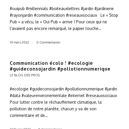
#ouipub #millennials #boiteauxlettres #jardin #jardinerie
#rayonjardin #communication #reseauxsociaux Le « Stop
Pub » a vécu, le « Oui Pub » arrive ! Pour ceux qui ne
l’avaient pas encore remarqué, le papier touche…
14 mars 2022
/
0 Commentaires
Communication écolo ! #ecologie
#guideconsojardin #pollutionnumerique
LE BLOG DES PROS
#ecologie #guideconsojardin #pollutionnumerique #jardin
#data #valeurenvironementale #internet #reseauxsociaux
Pour lutter contre le réchauffement climatique, la
pollution de notre planète, chacun y va de son
commentaire et de…