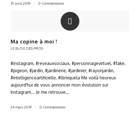
15 avril 2019
/
0 Commentaires
Ma copine à moi !
LE BLOG DES PROS
#instagram, #reseauxsociaux, #personnagevirtuel, #fake,
#pigeon, #jardin, #jardinerie, #jardinier, #rayonjardin,
#intelligenceartificielle, #lilmiquela Me voilà heureux
aujourd'hui de vous annoncer mon évolution sur
Instagram... Je me retrouve…
24 mars 2019
/
0 Commentaires