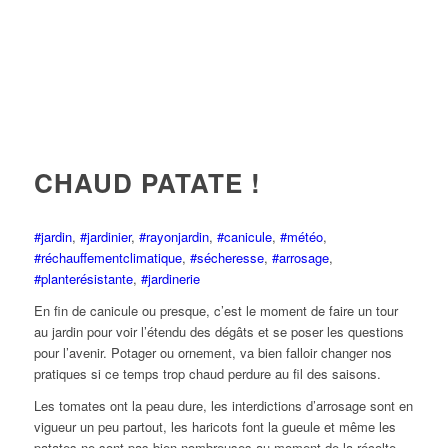
CHAUD PATATE !
#jardin
,
#jardinier
,
#rayonjardin
,
#canicule
,
#météo
,
#réchauffementclimatique
,
#sécheresse
,
#arrosage
,
#planterésistante
,
#jardinerie
En fin de canicule ou presque, c’est le moment de faire un tour
au jardin pour voir l’étendu des dégâts et se poser les questions
pour l’avenir. Potager ou ornement, va bien falloir changer nos
pratiques si ce temps trop chaud perdure au fil des saisons.
Les tomates ont la peau dure, les interdictions d’arrosage sont en
vigueur un peu partout, les haricots font la gueule et même les
patates ne sont pas bien nombreuses au moment de la récolte.