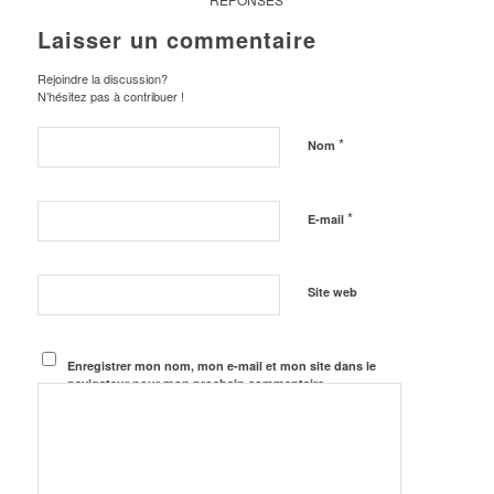
Laisser un commentaire
Rejoindre la discussion?
N’hésitez pas à contribuer !
*
Nom
*
E-mail
Site web
Enregistrer mon nom, mon e-mail et mon site dans le
navigateur pour mon prochain commentaire.