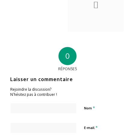
0
RÉPONSES
Laisser un commentaire
Rejoindre la discussion?
N’hésitez pas à contribuer !
*
Nom
*
E-mail
Site web
Enregistrer mon nom, mon e-mail et mon site dans le
navigateur pour mon prochain commentaire.