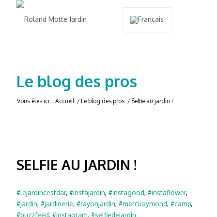
Le blog des pros
Vous êtes ici :
Accueil
/
Le blog des pros
/
Selfie au jardin !
SELFIE AU JARDIN !
#lejardincestdar
,
#instajardin
,
#instagood
,
#instaflower
,
#jardin
,
#jardinerie
,
#rayonjardin
,
#merciraymond
,
#camp
,
#buzzfeed
,
#instagram
,
#selfiedejardin