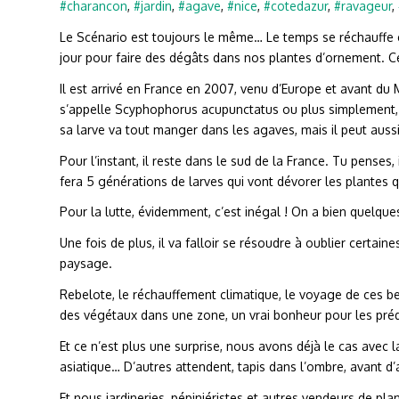
#charancon
,
#jardin
,
#agave
,
#nice
,
#cotedazur
,
#ravageur
,
Le Scénario est toujours le même… Le temps se réchauffe e
jour pour faire des dégâts dans nos plantes d’ornement. Cet
Il est arrivé en France en 2007, venu d’Europe et avant du Me
s’appelle Scyphophorus acupunctatus ou plus simplement, l
sa larve va tout manger dans les agaves, mais il peut auss
Pour l’instant, il reste dans le sud de la France. Tu penses, 
fera 5 générations de larves qui vont dévorer les plantes
Pour la lutte, évidemment, c’est inégal ! On a bien quelqu
Une fois de plus, il va falloir se résoudre à oublier certain
paysage.
Rebelote, le réchauffement climatique, le voyage de ces bes
des végétaux dans une zone, un vrai bonheur pour les pré
Et ce n’est plus une surprise, nous avons déjà le cas avec l
asiatique… D’autres attendent, tapis dans l’ombre, avant d’
Et nous jardineries, pépiniéristes et autres vendeurs de plan