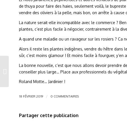
de thuya pour faire des haies, seulement voilà, le bupres
vendre des oliviers à la pelle, mais bon, on arrête à cause d
La nature serait-elle incompatible avec le commerce ? Ben 
plantes, c’est plus facile à négocier, contrairement à la div
A quand une maladie ou un ravageur sur les rosiers ? Ca no
Alors il reste les plantes indigènes, vendre du hêtre dans 
sûr, c’est moins glamour ! Et moins facile à fourguer, y’en a
La bonne nouvelle, c’est que nous allons devoir prendre des
Février sans
conseiller plus large… Place aux professionnels du végétal
supermarché
Roland Motte… Jardinier !
/
18 FÉVRIER 2019
0 COMMENTAIRES
Partager cette publication