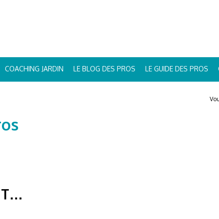
COACHING JARDIN
LE BLOG DES PROS
LE GUIDE DES PROS
Vou
ros
NT…