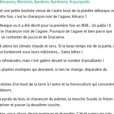
#invasion
,
#bestiole
,
#jardinier
,
#jardinerie
,
#rayonjardin
t une petite bestiole venue de l’autre bout de la planète débarque u
te fois, c’est le charançon noir de l’agave, Késaco ?
xique ou il a été décrit pour la première fois en 1838… Un paille ! Il
e charançon noir de l’agave. Pourquoi de l’agave et bien parce que
i se contenter de yucca et de Dracaena.
il adore les climats chauds et secs. Si le beau temps est de la partie, i
 qui tomberont sous leurs mâchoires… Sales bêtes !
es nématodes, mais c’est galère devant le nombre d’assaillants !
es plantes exotiques qui devraient, si rien ne change, disparaitre du
tioles d’un bout de la terre à l’autre et la monoculture qui concentr
dateurs.
a pyrale du buis, le charançon du palmier, la mouche Suzuki, le frelon
arriver et passer la deuxième couche.
tes, nous allons devoir expliquer et diversifier. C’était sympa les lots