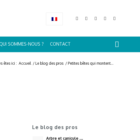
QUI SOMMES-NOUS ?
CONTACT
s êtes ici :
Accueil
/
Le blog des pros
/
Petites bêtes qui montent…
Le blog des pros
Arbre et canicule …