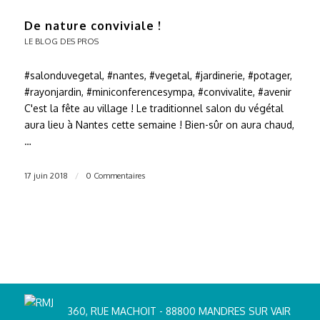
De nature conviviale !
LE BLOG DES PROS
#salonduvegetal, #nantes, #vegetal, #jardinerie, #potager,
#rayonjardin, #miniconferencesympa, #convivalite, #avenir
C'est la fête au village ! Le traditionnel salon du végétal
aura lieu à Nantes cette semaine ! Bien-sûr on aura chaud,
…
17 juin 2018
/
0 Commentaires
360, RUE MACHOIT - 88800 MANDRES SUR VAIR