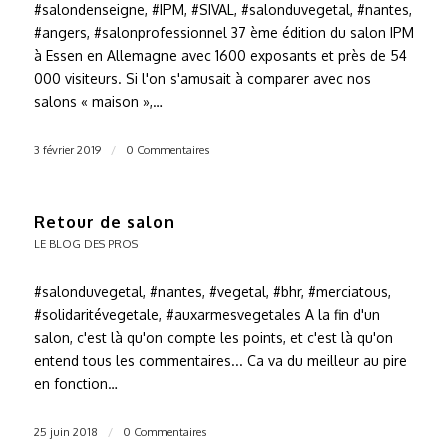
#salondenseigne, #IPM, #SIVAL, #salonduvegetal, #nantes,
#angers, #salonprofessionnel 37 ème édition du salon IPM
à Essen en Allemagne avec 1600 exposants et près de 54
000 visiteurs. Si l'on s'amusait à comparer avec nos
salons « maison »,…
3 février 2019
/
0 Commentaires
Retour de salon
LE BLOG DES PROS
#salonduvegetal, #nantes, #vegetal, #bhr, #merciatous,
#solidaritévegetale, #auxarmesvegetales A la fin d'un
salon, c'est là qu'on compte les points, et c'est là qu'on
entend tous les commentaires... Ca va du meilleur au pire
en fonction…
25 juin 2018
/
0 Commentaires