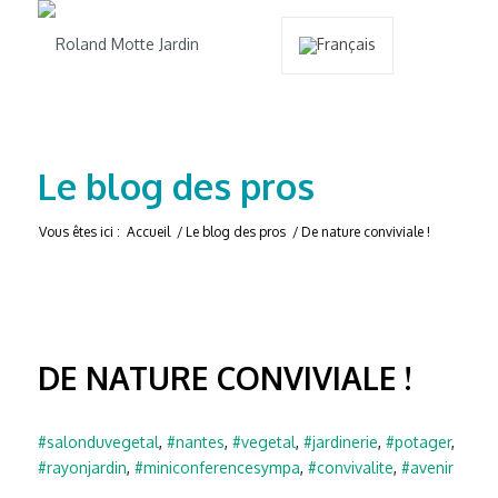
Le blog des pros
Vous êtes ici :
Accueil
/
Le blog des pros
/
De nature conviviale !
DE NATURE CONVIVIALE !
#salonduvegetal
,
#nantes
,
#vegetal
,
#jardinerie
,
#potager
,
#rayonjardin
,
#miniconferencesympa
,
#convivalite
,
#avenir