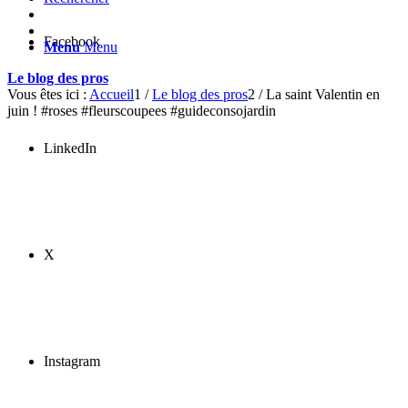
Facebook
Menu
Menu
Le blog des pros
Vous êtes ici :
Accueil
1
/
Le blog des pros
2
/
La saint Valentin en
juin ! #roses #fleurscoupees #guideconsojardin
LinkedIn
X
Instagram