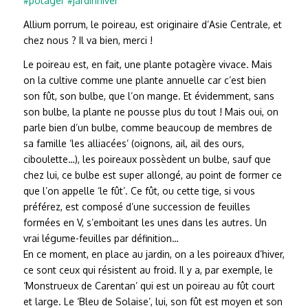
#potager
#jardinhiver
Allium porrum, le poireau, est originaire d’Asie Centrale, et
chez nous ? Il va bien, merci !
Le poireau est, en fait, une plante potagère vivace. Mais
on la cultive comme une plante annuelle car c’est bien
son fût, son bulbe, que l’on mange. Et évidemment, sans
son bulbe, la plante ne pousse plus du tout ! Mais oui, on
parle bien d’un bulbe, comme beaucoup de membres de
sa famille ‘les alliacées’ (oignons, ail, ail des ours,
ciboulette…), les poireaux possèdent un bulbe, sauf que
chez lui, ce bulbe est super allongé, au point de former ce
que l’on appelle ‘le fût’. Ce fût, ou cette tige, si vous
préférez, est composé d’une succession de feuilles
formées en V, s’emboitant les unes dans les autres. Un
vrai légume-feuilles par définition…
En ce moment, en place au jardin, on a les poireaux d’hiver,
ce sont ceux qui résistent au froid. Il y a, par exemple, le
‘Monstrueux de Carentan’ qui est un poireau au fût court
et large. Le ‘Bleu de Solaise’, lui, son fût est moyen et son