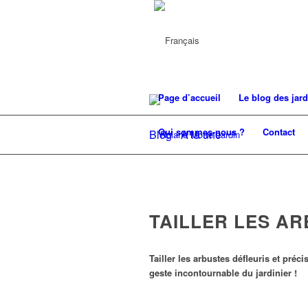
Page d’accueil
Le blog des jard
Qui sommes-nous ?
Contact
Blog - A la une
TAILLER LES A
Tailler les arbustes défleuris et préc
geste incontournable du jardinier !