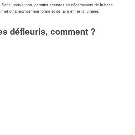
!
Sans intervention, certains arbustes se dégarnissent de la base
ermet d’harmoniser leur forme et de faire entrer la lumière.
tes défleuris, comment ?
sinfecté pour réaliser des coupes nettes. Pour les grosses
imez d’abord le bois mort, les branches cassées ou chétives pour
ent.
Pour les rameaux ayant fleuri, coupez-les d’un tiers à la
s en biais à 1 cm juste au-dessus d’un bourgeon (un œil) orienté
 que les branches ne s’entrecroisent au centre.
 cœur de l’arbuste est trop dense, supprimez une ou deux des
t reconnaissables à leur écorce sombre et crevassée à leur base.
aladies.
es défleuris, cas particuliers