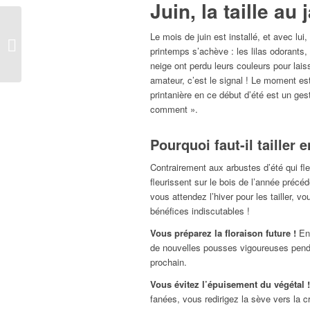
Juin, la taille au 
Arroser abondamment
Le mois de juin est installé, et avec lu
et régulièrement le
printemps s’achève : les lilas odorants,
potager
neige ont perdu leurs couleurs pour lais
amateur, c’est le signal ! Le moment est
printanière en ce début d’été est un ges
comment ».
Pourquoi faut-il tailler e
Contrairement aux arbustes d’été qui fle
fleurissent sur le bois de l’année précé
vous attendez l’hiver pour les tailler, vo
bénéfices indiscutables !
Vous préparez la floraison future !
En 
de nouvelles pousses vigoureuses pendan
prochain.
Vous évitez l’épuisement du végétal !
fanées, vous redirigez la sève vers la c