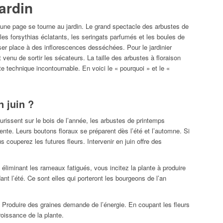
jardin
i, une page se tourne au jardin. Le grand spectacle des arbustes de
 les forsythias éclatants, les seringats parfumés et les boules de
ser place à des inflorescences desséchées. Pour le jardinier
 venu de sortir les sécateurs. La taille des arbustes à floraison
te technique incontournable. En voici le « pourquoi » et le «
n juin ?
urissent sur le bois de l’année, les arbustes de printemps
dente. Leurs boutons floraux se préparent dès l’été et l’automne. Si
us couperez les futures fleurs. Intervenir en juin offre des
éliminant les rameaux fatigués, vous incitez la plante à produire
t l’été. Ce sont elles qui porteront les bourgeons de l’an
Produire des graines demande de l’énergie. En coupant les fleurs
roissance de la plante.