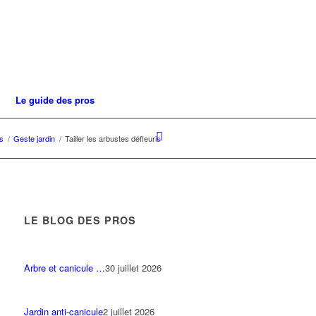
Le guide des pros
rs
/
Geste jardin
/
Tailler les arbustes défleuris
LE BLOG DES PROS
Arbre et canicule …
30 juillet 2026
Jardin anti-canicule
2 juillet 2026