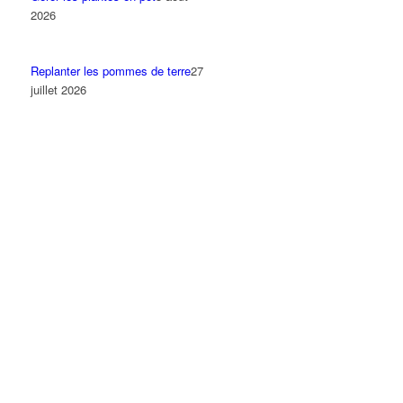
2026
Replanter les pommes de terre
27
juillet 2026
Apporter de l’ombre au jardin en
été
20 juillet 2026
La taille en vert des arbres
fruitiers…
13 juillet 2026
Pincer les gourmands des
tomates
6 juillet 2026
Récolter ses patates en juillet
29
juin 2026