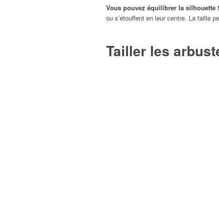
Vous pouvez équilibrer la silhouette 
ou s’étouffent en leur centre. La taille p
Tailler les arbus
Équipez-vous d’un sécateur propre et dé
branches, utilisez un ébrancheur.
Commencez par le nettoyage…
Suppr
y voir plus clair.
Procédez à la coupe de rafraîchissem
moitié de leur longueur. Coupez toujour
vers l’extérieur de l’arbuste. Cela évite
Il faut aérer le cœur de la plante.
Si le
branches les plus anciennes. Elles son
Cela renouvelle la ramure et évite les m
Tailler les arbust