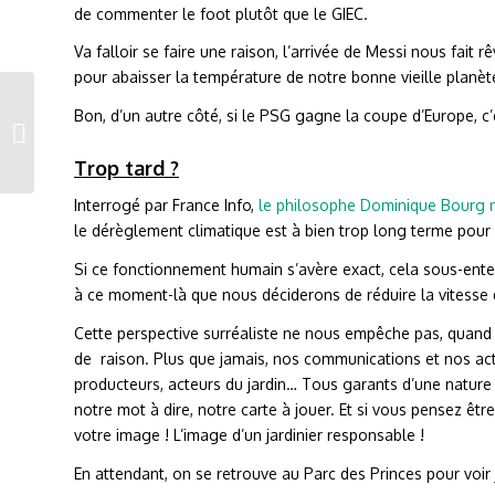
de commenter le foot plutôt que le GIEC.
Va falloir se faire une raison, l’arrivée de Messi nous fait r
pour abaisser la température de notre bonne vieille planèt
Edito numéro 500
Bon, d’un autre côté, si le PSG gagne la coupe d’Europe, c’
#jardin #journaliste
#pressepro
Trop tard ?
Interrogé par France Info,
le philosophe Dominique Bourg 
le dérèglement climatique est à bien trop long terme pour
Si ce fonctionnement humain s’avère exact, cela sous-en
à ce moment-là que nous déciderons de réduire la vitesse d
Cette perspective surréaliste ne nous empêche pas, quand 
de raison. Plus que jamais, nos communications et nos act
producteurs, acteurs du jardin… Tous garants d’une nature
notre mot à dire, notre carte à jouer. Et si vous pensez êtr
votre image ! L’image d’un jardinier responsable !
En attendant, on se retrouve au Parc des Princes pour voir 