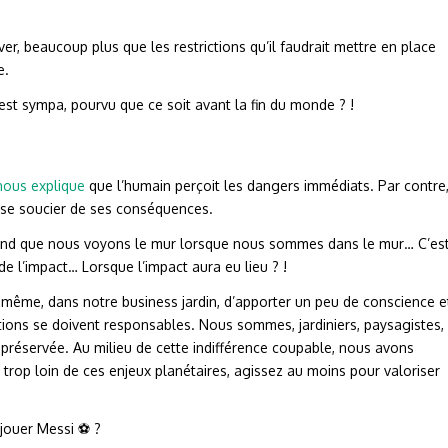
êver, beaucoup plus que les restrictions qu’il faudrait mettre en place
e.
est sympa, pourvu que ce soit avant la fin du monde ? !
nous explique
que l’humain perçoit les dangers immédiats. Par contre
 se soucier de ses conséquences.
tend que nous voyons le mur lorsque nous sommes dans le mur… C’es
e l’impact… Lorsque l’impact aura eu lieu ? !
même, dans notre business jardin, d’apporter un peu de conscience e
ions se doivent responsables. Nous sommes, jardiniers, paysagistes,
 préservée. Au milieu de cette indifférence coupable, nous avons
e trop loin de ces enjeux planétaires, agissez au moins pour valoriser
jouer Messi ⚽️ ?