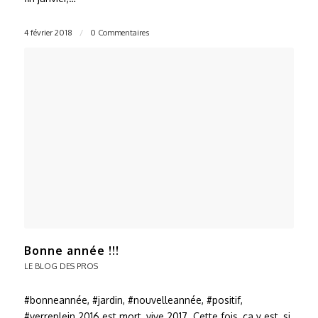
4 février 2018
/
0 Commentaires
Bonne année !!!
LE BLOG DES PROS
#bonneannée, #jardin, #nouvelleannée, #positif,
#verreplein 2016 est mort, vive 2017. Cette fois, ca y est, si