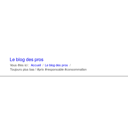
Le blog des pros
Vous êtes ici :
Accueil
/
Le blog des pros
/
Toujours plus bas ! #prix #responsable #consommation