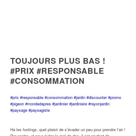
TOUJOURS PLUS BAS !
#PRIX #RESPONSABLE
#CONSOMMATION
#prix
#responsable
#consommation
#jardin
#discounter
#promo
#pigeon
#mondedapres
#jardinier
#jardiniere
#rayonjardin
#paysage
#paysagiste
Ha les footings, quel plaisir de s’évader un peu pour prendre l’air !
Par contre, et pour éviter le mal de dos, il est prudent de